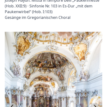
Joseph Haydn: Missa in tempore belli „Paukenmesse“
(Hob. XXII:9) · Sinfonie Nr. 103 in Es-Dur „mit dem
Paukenwirbel“ (Hob. I:103)
Gesänge im Gregorianischen Choral
nert