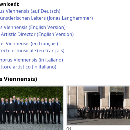
wnload):
s Viennensis (auf Deutsch)
ünstlerischen Leiters (Jonas Langhammer)
 Viennensis (English Version)
Artistic Director (English Version)
s Viennensis (en français)
recteur musicale (en français)
orus Viennensis (in italiano)
ttore artistico (in italiano)
s Viennensis)