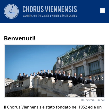
Op
Benvenuti!
© Cynthia Fischer
Il Chorus Viennensis e stato fondato nel 1952 ed e un