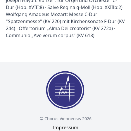
Joseph Haydn: Konzert für Orgel und Orchester C-
Dur (Hob. XVIII:8) · Salve Regina g-Moll (Hob. XXIIIb:2)
Wolfgang Amadeus Mozart: Messe C-Dur
"Spatzenmesse" (KV 220) mit Kirchensonate F-Dur (KV
244) · Offertorium „Alma Dei creatoris“ (KV 272a) ·
Communio „Ave verum corpus“ (KV 618)
© Chorus Viennensis 2026
Impressum