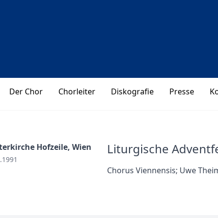
Der Chor
Chorleiter
Diskografie
Presse
K
Liturgische Adventf
terkirche Hofzeile, Wien
.1991
Chorus Viennensis; Uwe Thei