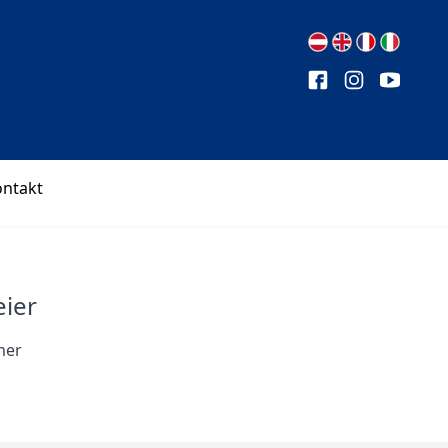
ontakt
eier
mer