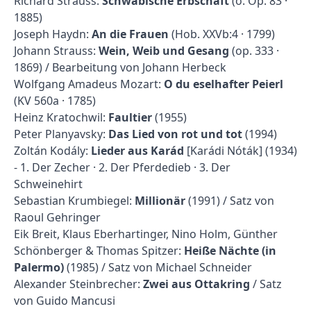
Richard Strauss:
Schwäbische Erbschaft
(o. Op. 83 ·
1885)
Joseph Haydn:
An die Frauen
(Hob. XXVb:4 · 1799)
Johann Strauss:
Wein, Weib und Gesang
(op. 333 ·
1869) / Bearbeitung von Johann Herbeck
Wolfgang Amadeus Mozart:
O du eselhafter Peierl
(KV 560a · 1785)
Heinz Kratochwil:
Faultier
(1955)
Peter Planyavsky:
Das Lied von rot und tot
(1994)
Zoltán Kodály:
Lieder aus Karád
[Karádi Nóták] (1934)
- 1. Der Zecher · 2. Der Pferdedieb · 3. Der
Schweinehirt
Sebastian Krumbiegel:
Millionär
(1991) / Satz von
Raoul Gehringer
Eik Breit, Klaus Eberhartinger, Nino Holm, Günther
Schönberger & Thomas Spitzer:
Heiße Nächte (in
Palermo)
(1985) / Satz von Michael Schneider
Alexander Steinbrecher:
Zwei aus Ottakring
/ Satz
von Guido Mancusi