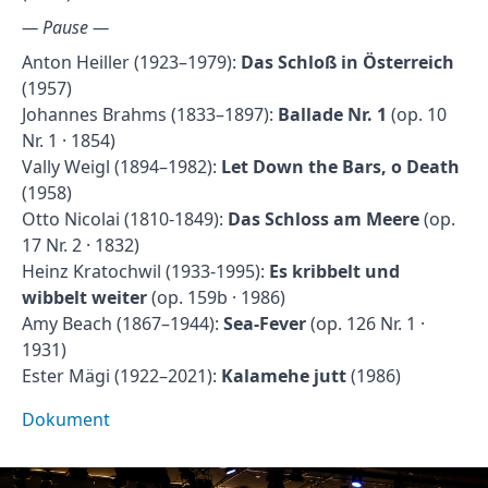
— Pause —
Anton Heiller (1923–1979):
Das Schloß in Österreich
(1957)
Johannes Brahms (1833–1897):
Ballade Nr. 1
(op. 10
Nr. 1 · 1854)
Vally Weigl (1894–1982):
Let Down the Bars, o Death
(1958)
Otto Nicolai (1810-1849):
Das Schloss am Meere
(op.
17 Nr. 2 · 1832)
Heinz Kratochwil (1933-1995):
Es kribbelt und
wibbelt weiter
(op. 159b · 1986)
Amy Beach (1867–1944):
Sea-Fever
(op. 126 Nr. 1 ·
1931)
Ester Mägi (1922–2021):
Kalamehe jutt
(1986)
Dokument