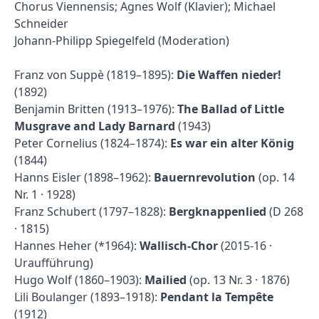
Chorus Viennensis; Agnes Wolf (Klavier); Michael
Schneider
Johann-Philipp Spiegelfeld (Moderation)
Franz von Suppè (1819–1895):
Die Waffen nieder!
(1892)
Benjamin Britten (1913–1976):
The Ballad of Little
Musgrave and Lady Barnard
(1943)
Peter Cornelius (1824–1874):
Es war ein alter König
(1844)
Hanns Eisler (1898–1962):
Bauernrevolution
(op. 14
Nr. 1 · 1928)
Franz Schubert (1797–1828):
Bergknappenlied
(D 268
· 1815)
Hannes Heher (*1964):
Wallisch-Chor
(2015-16 ·
Uraufführung)
Hugo Wolf (1860–1903):
Mailied
(op. 13 Nr. 3 · 1876)
Lili Boulanger (1893–1918):
Pendant la Tempête
(1912)