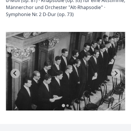
d-Moll (op. 81) · Rhapsodie (op. 53) für eine Altstimme,
Männerchor und Orchester "Alt-Rhapsodie" ·
Symphonie Nr. 2 D-Dur (op. 73)