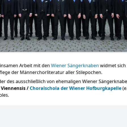
insamen Arbeit mit den
Wiener Sängerknaben
widmet sich
flege der Männerchorliteratur aller Stilepochen.
eder des ausschließlich von ehemaligen Wiener Sängerknab
 Viennensis /
Choralschola der Wiener Hofburgkapelle
(e
les.