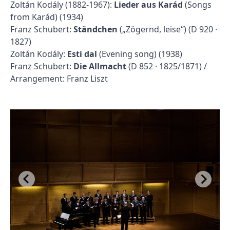
Zoltán Kodály (1882-1967):
Lieder aus Karád
(Songs
from Karád) (1934)
Franz Schubert:
Ständchen
(„Zögernd, leise“) (D 920 ·
1827)
Zoltán Kodály:
Esti dal
(Evening song) (1938)
Franz Schubert:
Die Allmacht
(D 852 · 1825/1871) /
Arrangement: Franz Liszt