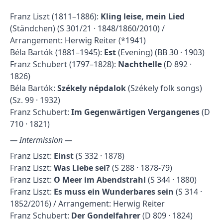
Franz Liszt (1811–1886):
Kling leise, mein Lied
(Ständchen) (S 301/21 · 1848/1860/2010) /
Arrangement: Herwig Reiter (*1941)
Béla Bartók (1881–1945):
Est
(Evening) (BB 30 · 1903)
Franz Schubert (1797–1828):
Nachthelle
(D 892 ·
1826)
Béla Bartók:
Székely népdalok
(Székely folk songs)
(Sz. 99 · 1932)
Franz Schubert:
Im Gegenwärtigen Vergangenes
(D
710 · 1821)
— Intermission —
Franz Liszt:
Einst
(S 332 · 1878)
Franz Liszt:
Was Liebe sei?
(S 288 · 1878-79)
Franz Liszt:
O Meer im Abendstrahl
(S 344 · 1880)
Franz Liszt:
Es muss ein Wunderbares sein
(S 314 ·
1852/2016) / Arrangement: Herwig Reiter
Franz Schubert:
Der Gondelfahrer
(D 809 · 1824)