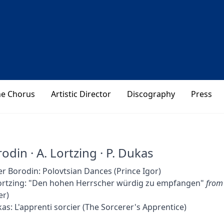
he Chorus
Artistic Director
Discography
Press
odin · A. Lortzing · P. Dukas
r Borodin: Polovtsian Dances (Prince Igor)
Lortzing: "Den hohen Herrscher würdig zu empfangen"
from
er)
as: L'apprenti sorcier (The Sorcerer's Apprentice)